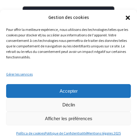
Gestion des cookies
Pour offrir la meilleure expérience, nous utilisons des technologies telles que les
cookies pour stocker et/ou accéder aux informations de l'appareil. Votre
consentement à ces technologies nous permettra de traiter des données telles
que le comportement de navigation ou les identifiants uniques sur ce site. Le
retrait ou le refus du consentement peut avoir un impact négatif sur certaines
fonctionnalités.
Gérer les services
LinkedIn
YouTube
Spotify
Accepter
Déclin
Afficher les préférences
© 2025 – Intowin
Política de cookies
Politique de Confidentialité
Mentions légales 2025