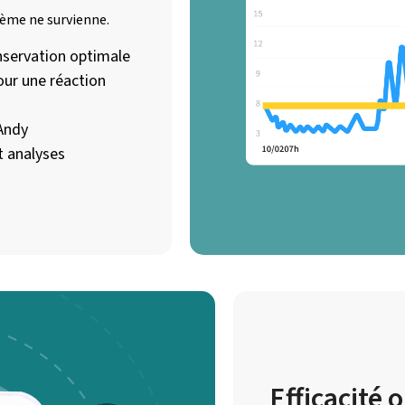
lème ne survienne.
nservation optimale
our une réaction
’Andy
t analyses
Efficacité 