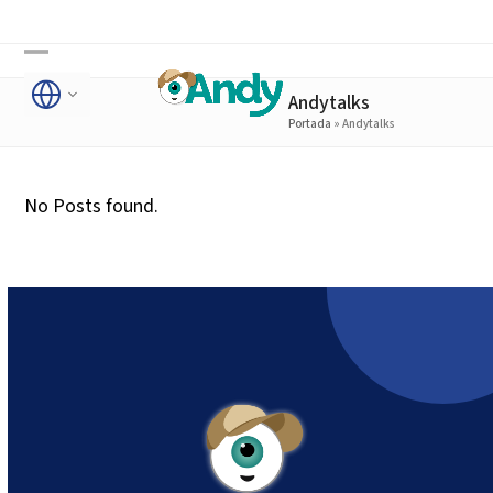
Skip
to
Open
Close
content
Andytalks
mobile
mobile
Portada
»
Andytalks
menu
menu
No Posts found.